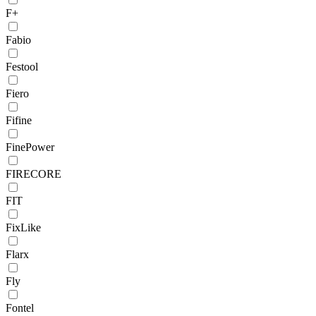
F+
Fabio
Festool
Fiero
Fifine
FinePower
FIRECORE
FIT
FixLike
Flarx
Fly
Fontel