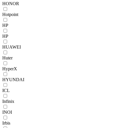
HONOR
Hotpoint
HP
HP
HUAWEI
Huter
HyperX
HYUNDAI
ICL
Infinix
INOI
Irbis