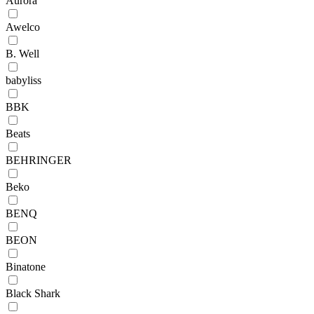
Aurora
Awelco
B. Well
babyliss
BBK
Beats
BEHRINGER
Beko
BENQ
BEON
Binatone
Black Shark