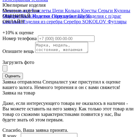
Ювелирные изделия
Смотреть всё
Меховые изделия
Браслеты
Цепи
Кольца
Кресты
Серьги
Кулоны
Монеты
Смотреть всё
ОЦЕНИВАЙ
Часы
Жилетки
Изделия с бриллиантами
Полушубки
Шубы
Изделия с п/драг
камнями
ОНЛАЙН
Изделия из серебра
Серебро SOKOLOV
Футляры
+10%
к оценке
Номер телефона
Опишите вещь
Загрузить фото
Оценить
Заявка отправлена
Специалист уже приступил к оценке
вашего залога. Немного терпения и он с вами свяжется!
Заявка на товар
Даже, если интересующего товара не оказалось в наличии -
Вы можете оставить на него заявку. Как только этот товар или
товар со схожими характеристиками появится у нас, Вы
будете знать об этом первым.
Спасибо, Ваша заявка принята.
Я хочу...