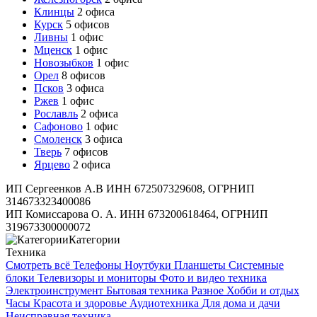
Клинцы
2 офиса
Курск
5 офисов
Ливны
1 офис
Мценск
1 офис
Новозыбков
1 офис
Орел
8 офисов
Псков
3 офиса
Ржев
1 офис
Рославль
2 офиса
Сафоново
1 офис
Смоленск
3 офиса
Тверь
7 офисов
Ярцево
2 офиса
ИП Сергеенков А.В ИНН 672507329608, ОГРНИП
314673323400086
ИП Комиссарова О. А. ИНН 673200618464, ОГРНИП
319673300000072
Категории
Техника
Смотреть всё
Телефоны
Ноутбуки
Планшеты
Системные
блоки
Телевизоры и мониторы
Фото и видео техника
Электроинструмент
Бытовая техника
Разное
Хобби и отдых
Часы
Красота и здоровье
Аудиотехника
Для дома и дачи
Неисправная техника