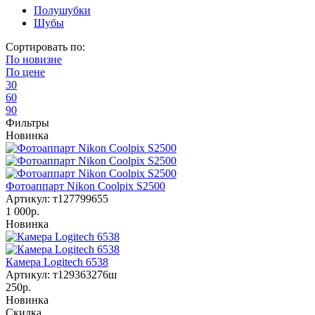
Полушубки
Шубы
Сортировать по:
По
новизне
По
цене
30
60
90
Фильтры
Новинка
Фотоаппарт Nikon Coolpix S2500
Артикул: т127799655
1 000р.
Новинка
Камера Logitech 6538
Артикул: т129363276ш
250р.
Новинка
Скидка