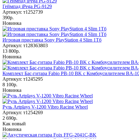
Геймпад iPega PG-9129
Артикул: т1252739
390р.
Новинка
Игровая приставка Sony PlayStation 4 Slim 1Тб
Артикул: т128363803
13 800р.
Новинка
Комплект Бас-гитара Fabio PB-10 BK с Комбоусилителем BA-1
Артикул: т1245295
8 100р.
Новинка
Руль Artplays V-1200 Vibro Racing Wheel
Артикул: т1254269
2 690р.
Как новый
Новинка