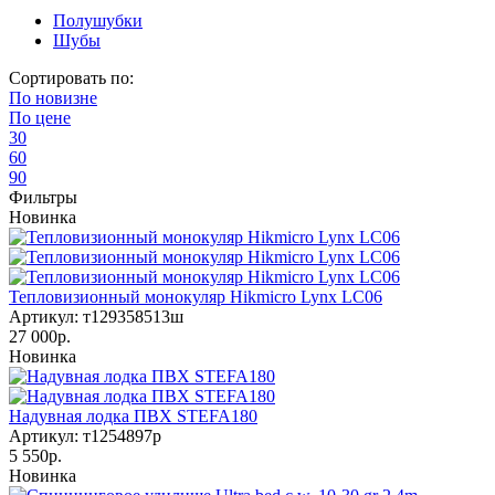
Полушубки
Шубы
Сортировать по:
По
новизне
По
цене
30
60
90
Фильтры
Новинка
Тепловизионный монокуляр Hikmicro Lynx LC06
Артикул: т129358513ш
27 000р.
Новинка
Надувная лодка ПВХ STEFA180
Артикул: т1254897р
5 550р.
Новинка