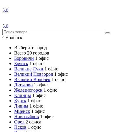
5,0
5,0
Смоленск
Выберите город
Всего 20 городов
Боровичи
1 офис
Брянск
1 офис
Великие Луки
1 офис
Великий Новгород
1 офис
Вышний Волочёк
1 офис
Дятьково
1 офис
Железногорск
1 офис
Клинцы
1 офис
Курск
1 офис
Ливны
1 офис
Мценск
1 офис
Новозыбков
1 офис
Орел
2 офиса
Псков
1 офис