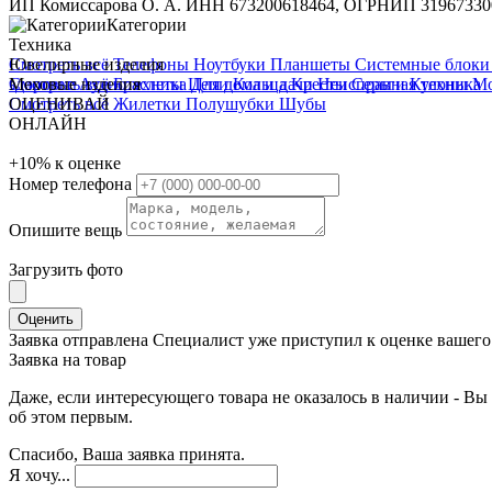
ИП Комиссарова О. А. ИНН 673200618464, ОГРНИП 31967330
Категории
Техника
Смотреть всё
Ювелирные изделия
Телефоны
Ноутбуки
Планшеты
Системные блок
здоровье
Смотреть всё
Меховые изделия
Аудиотехника
Браслеты
Цепи
Для дома и дачи
Кольца
Кресты
Неисправная техника
Серьги
Кулоны
М
Смотреть всё
ОЦЕНИВАЙ
Жилетки
Полушубки
Шубы
ОНЛАЙН
+10%
к оценке
Номер телефона
Опишите вещь
Загрузить фото
Оценить
Заявка отправлена
Специалист уже приступил к оценке вашего 
Заявка на товар
Даже, если интересующего товара не оказалось в наличии - Вы 
об этом первым.
Спасибо, Ваша заявка принята.
Я хочу...