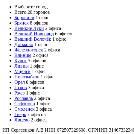
Выберите город
Всего 20 городов
Боровичи
1 офис
Брянск
8 офисов
Великие Луки
2 офиса
Великий Новгород
6 офисов
Вышний Волочёк
1 офис
Дятьково
1 офис
Железногорск
2 офиса
Клинцы
2 офиса
Курск
5 офисов
Ливны
1 офис
Мценск
1 офис
Новозыбков
1 офис
Орел
8 офисов
Псков
3 офиса
Ржев
1 офис
Рославль
2 офиса
Сафоново
1 офис
Смоленск
3 офиса
Тверь
7 офисов
Ярцево
2 офиса
ИП Сергеенков А.В ИНН 672507329608, ОГРНИП 3146733234