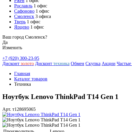
Ржев
1 офис
Рославль
1 офис
Сафоново
1 офис
Смоленск
3 офиса
Тверь
1 офис
Ярцево
1 офис
Ваш город Смоленск?
Да
Изменить
+7 (920) 300-23-95
Дисконт
золото
Дисконт
техника
Обмен
Скупка
Акции
Частые
Главная
Каталог товаров
Техника
Ноутбук Lenovo ThinkPad T14 Gen 1
Арт. т128695065
Производитель
Lenovо