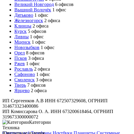
Великий Новгород
6 офисов
Вышний Волочёк
1 офис
Дятьково
1 офис
Железногорск
2 офиса
Клинцы
2 офиса
Курск
5 офисов
Ливны
1 офис
Мценск
1 офис
Новозыбков
1 офис
Орел
8 офисов
Псков
3 офиса
Ржев
1 офис
Рославль
2 офиса
Сафоново
1 офис
Смоленск
3 офиса
Тверь
7 офисов
Ярцево
2 офиса
ИП Сергеенков А.В ИНН 672507329608, ОГРНИП
314673323400086
ИП Комиссарова О. А. ИНН 673200618464, ОГРНИП
319673300000072
Категории
Техника
Смотреть всё
Ювелирные изделия
Телефоны
Ноутбуки
Планшеты
Системные