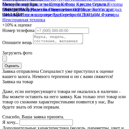
блоки
Смотреть всё
Меховые изделия
Телевизоры и мониторы
Браслеты
Цепи
Кольца
Фото и видео техника
Кресты
Серьги
Кулоны
Электроинструмент
Монеты
Смотреть всё
ОЦЕНИВАЙ
Часы
Жилетки
Изделия с бриллиантами
Бытовая техника
Полушубки
Шубы
Разное
Изделия с п/драг
Хобби и отдых
Часы
камнями
ОНЛАЙН
Красота и здоровье
Изделия из серебра
Аудиотехника
Серебро SOKOLOV
Для дома и дачи
Футляры
Неисправная техника
+10%
к оценке
Номер телефона
Опишите вещь
Загрузить фото
Оценить
Заявка отправлена
Специалист уже приступил к оценке
вашего залога. Немного терпения и он с вами свяжется!
Заявка на товар
Даже, если интересующего товара не оказалось в наличии -
Вы можете оставить на него заявку. Как только этот товар или
товар со схожими характеристиками появится у нас, Вы
будете знать об этом первым.
Спасибо, Ваша заявка принята.
Я хочу...
Дополнительные характеристики (модель, параметры, цвет и