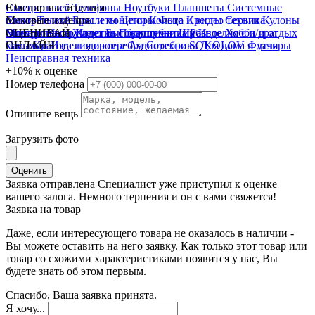
Смотреть всё
Ювелирные изделия
Телефоны
Ноутбуки
Планшеты
Системные
блоки
Смотреть всё
Меховые изделия
Телевизоры и мониторы
Браслеты
Цепи
Кольца
Фото и видео техника
Кресты
Серьги
Кулоны
Электроинструмент
Монеты
Смотреть всё
ОЦЕНИВАЙ
Часы
Жилетки
Изделия с бриллиантами
Бытовая техника
Полушубки
Шубы
Разное
Изделия с п/драг
Хобби и отдых
Часы
камнями
ОНЛАЙН
Красота и здоровье
Изделия из серебра
Аудиотехника
Серебро SOKOLOV
Для дома и дачи
Футляры
Неисправная техника
+10%
к оценке
Номер телефона
Опишите вещь
Загрузить фото
Оценить
Заявка отправлена
Специалист уже приступил к оценке
вашего залога. Немного терпения и он с вами свяжется!
Заявка на товар
Даже, если интересующего товара не оказалось в наличии -
Вы можете оставить на него заявку. Как только этот товар или
товар со схожими характеристиками появится у нас, Вы
будете знать об этом первым.
Спасибо, Ваша заявка принята.
Я хочу...