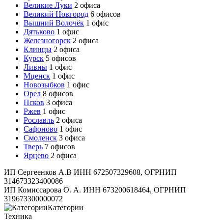
Великие Луки
2 офиса
Великий Новгород
6 офисов
Вышний Волочёк
1 офис
Дятьково
1 офис
Железногорск
2 офиса
Клинцы
2 офиса
Курск
5 офисов
Ливны
1 офис
Мценск
1 офис
Новозыбков
1 офис
Орел
8 офисов
Псков
3 офиса
Ржев
1 офис
Рославль
2 офиса
Сафоново
1 офис
Смоленск
3 офиса
Тверь
7 офисов
Ярцево
2 офиса
ИП Сергеенков А.В ИНН 672507329608, ОГРНИП
314673323400086
ИП Комиссарова О. А. ИНН 673200618464, ОГРНИП
319673300000072
Категории
Техника